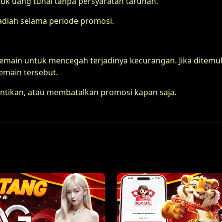
uk uang tunai tanpa persyaratan taruhan.
diah selama periode promosi.
 pemain untuk mencegah terjadinya kecurangan. Jika dite
emain tersebut.
ntikan, atau membatalkan promosi kapan saja.