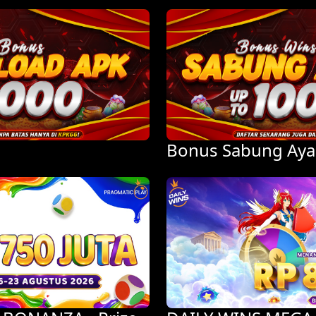
Bonus Sabung Ay