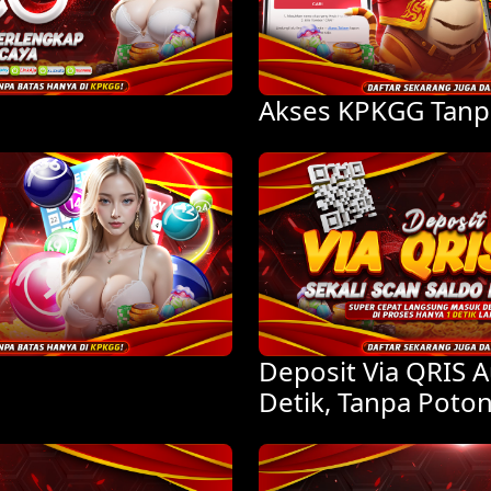
Akses KPKGG Tanp
Deposit Via QRIS 
Detik, Tanpa Poto