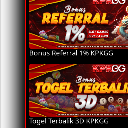
Bonus Referral 1% KPKGG
Togel Terbalik 3D KPKGG