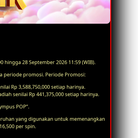
:00 hingga 28 September 2026 11:59 (WIB).
ma periode promosi. Periode Promosi:
lai Rp 3,588,750,000 setiap harinya.
iah senilai Rp 441,375,000 setiap harinya.
lympus POP”.
 taruhan yang digunakan untuk memenangkan
16,500 per spin.