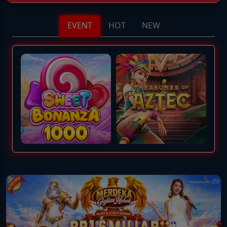
EVENT
HOT
NEW