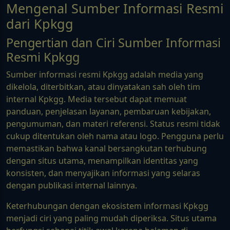
Mengenal Sumber Informasi Resmi
dari Kpkgg
Pengertian dan Ciri Sumber Informasi
Resmi Kpkgg
Sumber informasi resmi Kpkgg adalah media yang
dikelola, diterbitkan, atau dinyatakan sah oleh tim
internal Kpkgg. Media tersebut dapat memuat
panduan, penjelasan layanan, pembaruan kebijakan,
pengumuman, dan materi referensi. Status resmi tidak
cukup ditentukan oleh nama atau logo. Pengguna perlu
memastikan bahwa kanal bersangkutan terhubung
dengan situs utama, menampilkan identitas yang
konsisten, dan menyajikan informasi yang selaras
dengan publikasi internal lainnya.
Keterhubungan dengan ekosistem informasi Kpkgg
menjadi ciri yang paling mudah diperiksa. Situs utama