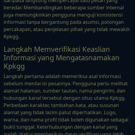
daripada langsung mempercayai satu pesan yang
beredar. Membandingkan beberapa sumber internal
juga memungkinkan pengguna menguji konsistensi
informasi tanpa bergantung pada asumsi, potongan
percakapan, atau penjelasan pihak yang tidak mewakili
Kpkgg.
Langkah Memverifikasi Keaslian
Informasi yang Mengatasnamakan
Kpkgg
Langkah pertama adalah memeriksa asal informasi
sebelum menilai isi pesannya. Pengguna perlu melihat
alamat halaman, sumber tautan, nama pengirim, dan
hubungan kanal tersebut dengan situs utama Kpkgg.
Perbedaan karakter, tambahan kata, atau susunan
alamat yang tidak lazim patut diperhatikan. Logo,
warna, dan nama profil tidak boleh digunakan sebagai
bukti tunggal. Keterhubungan dengan kanal yang
sudah diakui memberikan dasar verifikasi yang lebih