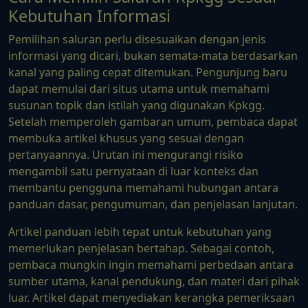
Kebutuhan Informasi
Pemilihan saluran perlu disesuaikan dengan jenis
informasi yang dicari, bukan semata-mata berdasarkan
kanal yang paling cepat ditemukan. Pengunjung baru
dapat memulai dari situs utama untuk memahami
susunan topik dan istilah yang digunakan Kpkgg.
Setelah memperoleh gambaran umum, pembaca dapat
membuka artikel khusus yang sesuai dengan
pertanyaannya. Urutan ini mengurangi risiko
mengambil satu pernyataan di luar konteks dan
membantu pengguna memahami hubungan antara
panduan dasar, pengumuman, dan penjelasan lanjutan.
Artikel panduan lebih tepat untuk kebutuhan yang
memerlukan penjelasan bertahap. Sebagai contoh,
pembaca mungkin ingin memahami perbedaan antara
sumber utama, kanal pendukung, dan materi dari pihak
luar. Artikel dapat menyediakan kerangka pemeriksaan