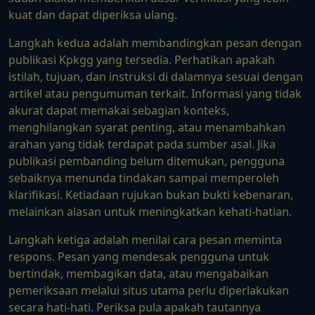
kuat dan dapat diperiksa ulang.
Langkah kedua adalah membandingkan pesan dengan
publikasi Kpkgg yang tersedia. Perhatikan apakah
istilah, tujuan, dan instruksi di dalamnya sesuai dengan
artikel atau pengumuman terkait. Informasi yang tidak
akurat dapat memakai sebagian konteks,
menghilangkan syarat penting, atau menambahkan
arahan yang tidak terdapat pada sumber asal. Jika
publikasi pembanding belum ditemukan, pengguna
sebaiknya menunda tindakan sampai memperoleh
klarifikasi. Ketiadaan rujukan bukan bukti kebenaran,
melainkan alasan untuk meningkatkan kehati-hatian.
Langkah ketiga adalah menilai cara pesan meminta
respons. Pesan yang mendesak pengguna untuk
bertindak, membagikan data, atau mengabaikan
pemeriksaan melalui situs utama perlu diperlakukan
secara hati-hati. Periksa pula apakah tautannya