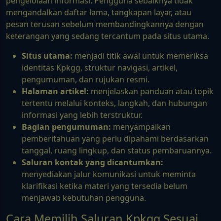
pengelolaan informasi. Pengguna sebaiknya tidak
mengandalkan daftar lama, tangkapan layar, atau
pesan terusan sebelum membandingkannya dengan
keterangan yang sedang tercantum pada situs utama.
Situs utama:
menjadi titik awal untuk memeriksa
identitas Kpkgg, struktur navigasi, artikel,
pengumuman, dan rujukan resmi.
Halaman artikel:
menjelaskan panduan atau topik
tertentu melalui konteks, langkah, dan hubungan
informasi yang lebih terstruktur.
Bagian pengumuman:
menyampaikan
pemberitahuan yang perlu dipahami berdasarkan
tanggal, ruang lingkup, dan status pembaruannya.
Saluran kontak yang dicantumkan:
menyediakan jalur komunikasi untuk meminta
klarifikasi ketika materi yang tersedia belum
menjawab kebutuhan pengguna.
Cara Memilih Saluran Kpkgg Sesuai