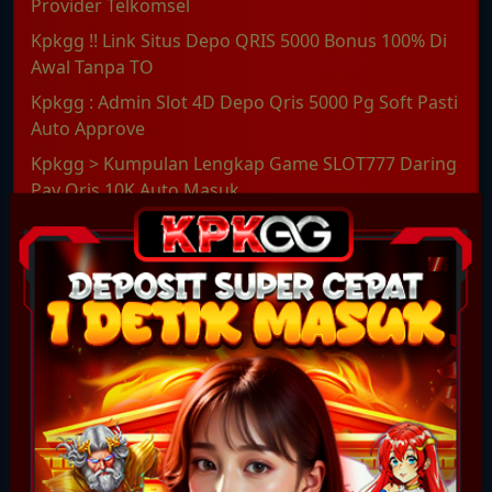
Provider Telkomsel
Kpkgg !! Link Situs Depo QRIS 5000 Bonus 100% Di
Awal Tanpa TO
Kpkgg : Admin Slot 4D Depo Qris 5000 Pg Soft Pasti
Auto Approve
Kpkgg > Kumpulan Lengkap Game SLOT777 Daring
Pay Qris 10K Auto Masuk
Kpkgg > Komunitas Slot Qris 10k Scan QR Saldo
Langsung Masuk Auto Maxwin
Kpkgg # Mascot SLOT777 Porvider PG Soft Depo
Kilat Anti Nawala
Lihat lebih banyak
Selamat datang di pusat
informasi resmi dari Kpkgg
,
halaman pengantar bagi pengunjung yang ingin