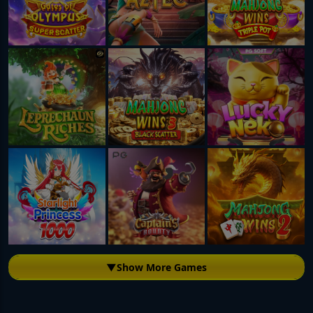
▼Show More Games