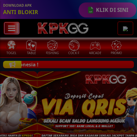
DOWNLOAD APK
KLIK DI SINI
ANTI BLOKIR
TOGEL
TABLE
FISHING
COCK F.
ARCADE
PROMO
ME
KPKGG adalah Website Slot Gacor dan Togel Online T