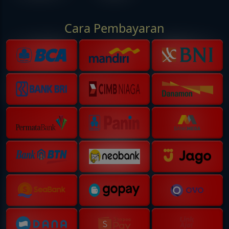
Cara Pembayaran