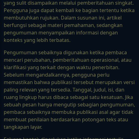
yang sulit disampaikan melalui pemberitahuan singkat.
Pengguna juga dapat kembali ke bagian tertentu ketika
membutuhkan rujukan. Dalam susunan ini, artikel
berfungsi sebagai materi pemahaman, sedangkan
pengumuman menyampaikan informasi dengan
konteks yang lebih terbatas.
Pengumuman sebaiknya digunakan ketika pembaca
mencari perubahan, pemberitahuan operasional, atau
klarifikasi yang terkait dengan waktu penerbitan.
Sebelum mengandalkannya, pengguna perlu
memastikan bahwa publikasi tersebut merupakan versi
paling relevan yang tersedia. Tanggal, judul, isi, dan
ruang lingkup harus dibaca sebagai satu kesatuan. Jika
sebuah pesan hanya mengutip sebagian pengumuman,
pembaca sebaiknya membuka publikasi asal agar tidak
membuat penilaian berdasarkan potongan teks atau
tangkapan layar.