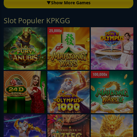
▼Show More Games
Slot Populer KPKGG