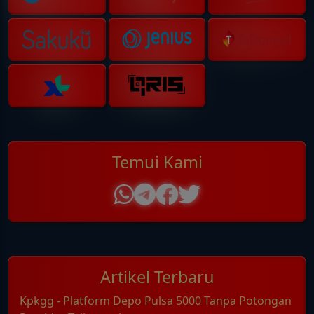
Temui Kami
Artikel Terbaru
Kpkgg - Platform Depo Pulsa 5000 Tanpa Potongan