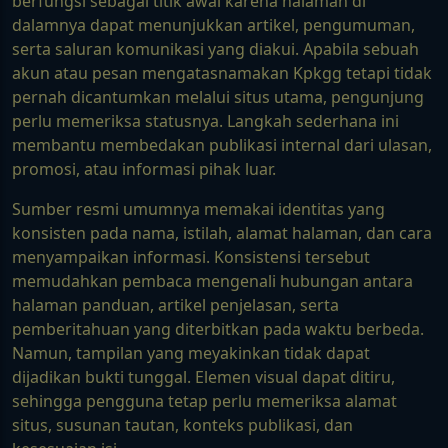
berfungsi sebagai titik awal karena halaman di
dalamnya dapat menunjukkan artikel, pengumuman,
serta saluran komunikasi yang diakui. Apabila sebuah
akun atau pesan mengatasnamakan Kpkgg tetapi tidak
pernah dicantumkan melalui situs utama, pengunjung
perlu memeriksa statusnya. Langkah sederhana ini
membantu membedakan publikasi internal dari ulasan,
promosi, atau informasi pihak luar.
Sumber resmi umumnya memakai identitas yang
konsisten pada nama, istilah, alamat halaman, dan cara
menyampaikan informasi. Konsistensi tersebut
memudahkan pembaca mengenali hubungan antara
halaman panduan, artikel penjelasan, serta
pemberitahuan yang diterbitkan pada waktu berbeda.
Namun, tampilan yang meyakinkan tidak dapat
dijadikan bukti tunggal. Elemen visual dapat ditiru,
sehingga pengguna tetap perlu memeriksa alamat
situs, susunan tautan, konteks publikasi, dan