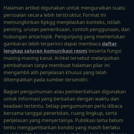
Halaman artikel digunakan untuk menguraikan suatu
persoalan secara lebih terstruktur. Format ini
memungkinkan Kpkgg menjelaskan konteks, istilah
penting, urutan pemeriksaan, contoh penggunaan, dan
hubungan antartopik. Pengunjung yang memerlukan
gambaran lebih terperinci dapat membaca
daftar
lengkap saluran komunikasi resmi
beserta fungsi
masing-masing kanal. Artikel tersebut melanjutkan
pembahasan tanpa membuat halaman pilar ini
mengambil alih penjelasan khusus yang telah
ditempatkan pada sumber tersendiri.
Bagian pengumuman atau pemberitahuan digunakan
untuk informasi yang berkaitan dengan waktu dan
keadaan tertentu. Setiap pengumuman perlu dibaca
bersama tanggal penerbitan, ruang lingkup, serta
penjelasan yang menyertainya. Publikasi lama belum
tentu menggambarkan kondisi yang masih berlaku