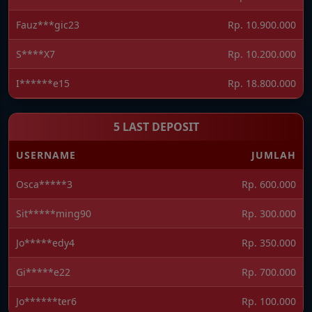
I******e15
Rp. 18.800.000
*****treme11
Rp. 20.900.000
B***X3
Rp. 23.400.000
5 LAST DEPOSIT
USERNAME
JUMLAH
Jo*****edy4
Rp. 350.000
Gi*****e22
Rp. 700.000
Jo******ter6
Rp. 100.000
Vin****16
Rp. 700.000
Rudy***15
Rp. 750.000