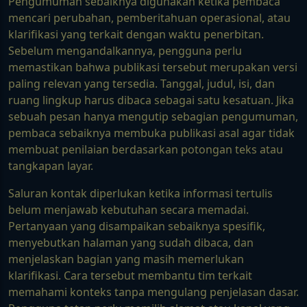
Pengumuman sebaiknya digunakan ketika pembaca
mencari perubahan, pemberitahuan operasional, atau
klarifikasi yang terkait dengan waktu penerbitan.
Sebelum mengandalkannya, pengguna perlu
memastikan bahwa publikasi tersebut merupakan versi
paling relevan yang tersedia. Tanggal, judul, isi, dan
ruang lingkup harus dibaca sebagai satu kesatuan. Jika
sebuah pesan hanya mengutip sebagian pengumuman,
pembaca sebaiknya membuka publikasi asal agar tidak
membuat penilaian berdasarkan potongan teks atau
tangkapan layar.
Saluran kontak diperlukan ketika informasi tertulis
belum menjawab kebutuhan secara memadai.
Pertanyaan yang disampaikan sebaiknya spesifik,
menyebutkan halaman yang sudah dibaca, dan
menjelaskan bagian yang masih memerlukan
klarifikasi. Cara tersebut membantu tim terkait
memahami konteks tanpa mengulang penjelasan dasar.