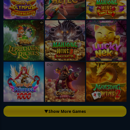
▼Show More Games