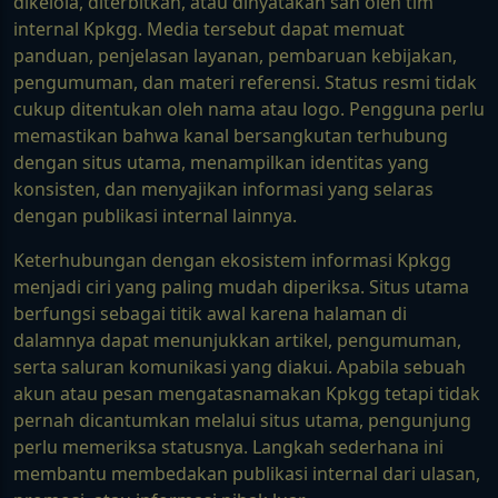
dikelola, diterbitkan, atau dinyatakan sah oleh tim
internal Kpkgg. Media tersebut dapat memuat
panduan, penjelasan layanan, pembaruan kebijakan,
pengumuman, dan materi referensi. Status resmi tidak
cukup ditentukan oleh nama atau logo. Pengguna perlu
memastikan bahwa kanal bersangkutan terhubung
dengan situs utama, menampilkan identitas yang
konsisten, dan menyajikan informasi yang selaras
dengan publikasi internal lainnya.
Keterhubungan dengan ekosistem informasi Kpkgg
menjadi ciri yang paling mudah diperiksa. Situs utama
berfungsi sebagai titik awal karena halaman di
dalamnya dapat menunjukkan artikel, pengumuman,
serta saluran komunikasi yang diakui. Apabila sebuah
akun atau pesan mengatasnamakan Kpkgg tetapi tidak
pernah dicantumkan melalui situs utama, pengunjung
perlu memeriksa statusnya. Langkah sederhana ini
membantu membedakan publikasi internal dari ulasan,