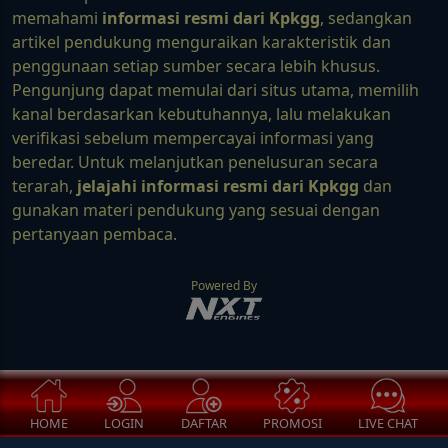
memahami
informasi resmi dari Kpkgg
, sedangkan
artikel pendukung menguraikan karakteristik dan
penggunaan setiap sumber secara lebih khusus.
Pengunjung dapat memulai dari situs utama, memilih
kanal berdasarkan kebutuhannya, lalu melakukan
verifikasi sebelum mempercayai informasi yang
beredar. Untuk melanjutkan penelusuran secara
terarah,
jelajahi informasi resmi dari Kpkgg
dan
gunakan materi pendukung yang sesuai dengan
pertanyaan pembaca.
Powered By
HOME
LOGIN
DAFTAR
PROMOSI
LIVE CHAT