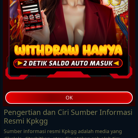
mengatasnamakan Kpkgg.
Pengunjung juga dapat memahami kapan situs utama,
artikel, pengumuman, atau saluran kontak sebaiknya
digunakan. Pemilihan kanal yang tepat penting karena
setiap media menyajikan kedalaman dan konteks
berbeda. Konten ini disusun oleh
Team Kpkgg
dan
terakhir diperbarui pada
6 Agustus 2026
. Tim redaksi
Kpkgg secara rutin meninjau konten dan memverifikasi
data berdasarkan rujukan resmi yang relevan untuk
menjaga akurasi informasi bagi pengunjung.
Mengenal Sumber Informasi Resmi
OK
dari Kpkgg
Pengertian dan Ciri Sumber Informasi
Resmi Kpkgg
Sumber informasi resmi Kpkgg adalah media yang