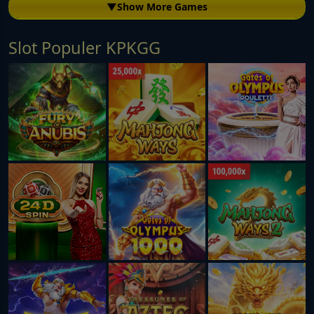
▼Show More Games
Slot Populer KPKGG