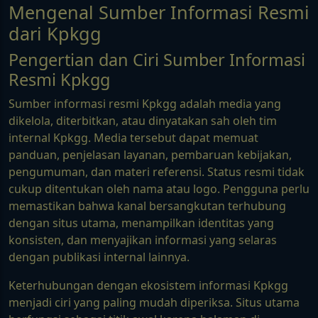
Mengenal Sumber Informasi Resmi
dari Kpkgg
Pengertian dan Ciri Sumber Informasi
Resmi Kpkgg
Sumber informasi resmi Kpkgg adalah media yang
dikelola, diterbitkan, atau dinyatakan sah oleh tim
internal Kpkgg. Media tersebut dapat memuat
panduan, penjelasan layanan, pembaruan kebijakan,
pengumuman, dan materi referensi. Status resmi tidak
cukup ditentukan oleh nama atau logo. Pengguna perlu
memastikan bahwa kanal bersangkutan terhubung
dengan situs utama, menampilkan identitas yang
konsisten, dan menyajikan informasi yang selaras
dengan publikasi internal lainnya.
Keterhubungan dengan ekosistem informasi Kpkgg
menjadi ciri yang paling mudah diperiksa. Situs utama