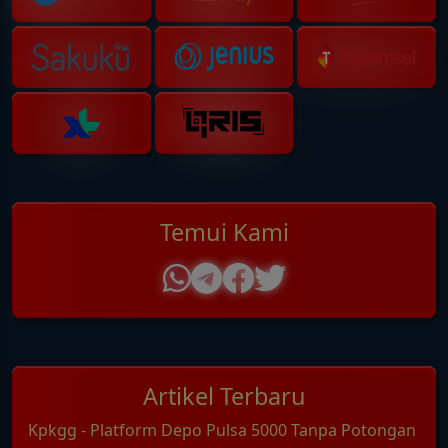
Temui Kami
Artikel Terbaru
Kpkgg - Platform Depo Pulsa 5000 Tanpa Potongan