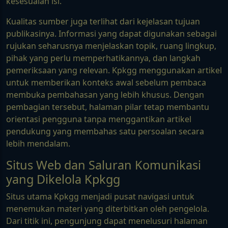
kesesuaian isi.
Kualitas sumber juga terlihat dari kejelasan tujuan
publikasinya. Informasi yang dapat digunakan sebagai
rujukan seharusnya menjelaskan topik, ruang lingkup,
pihak yang perlu memperhatikannya, dan langkah
pemeriksaan yang relevan. Kpkgg menggunakan artikel
untuk memberikan konteks awal sebelum pembaca
membuka pembahasan yang lebih khusus. Dengan
pembagian tersebut, halaman pilar tetap membantu
orientasi pengguna tanpa menggantikan artikel
pendukung yang membahas satu persoalan secara
lebih mendalam.
Situs Web dan Saluran Komunikasi
yang Dikelola Kpkgg
Situs utama Kpkgg menjadi pusat navigasi untuk
menemukan materi yang diterbitkan oleh pengelola.
Dari titik ini, pengunjung dapat menelusuri halaman