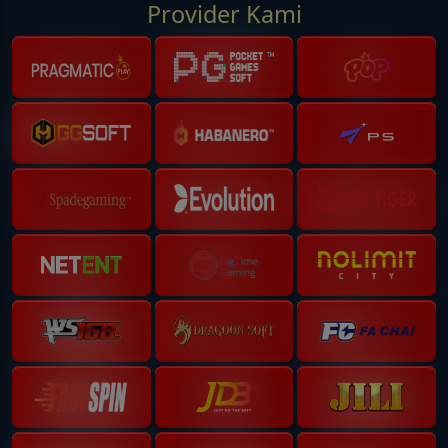
Provider Kami