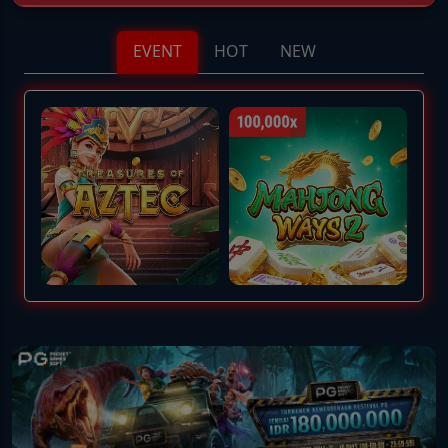
EVENT
HOT
NEW