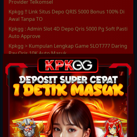
Provider Telkomsel
Kpkgg !! Link Situs Depo QRIS 5000 Bonus 100% Di
Awal Tanpa TO
Kpkgg : Admin Slot 4D Depo Qris 5000 Pg Soft Pasti
Auto Approve
Kpkgg > Kumpulan Lengkap Game SLOT777 Daring
Pay Qris 10K Auto Masuk
Kpkgg > Komunitas Slot Qris 10k Scan QR Saldo
Langsung Masuk Auto Maxwin
Kpkgg # Mascot SLOT777 Porvider PG Soft Depo
Kilat Anti Nawala
Lihat lebih banyak
Selamat datang di pusat
informasi resmi dari Kpkgg
,
halaman pengantar bagi pengunjung yang ingin