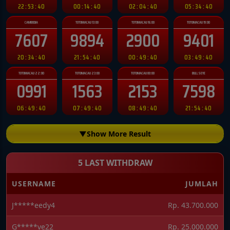
22 : 53 : 38
00 : 14 : 38
02 : 04 : 38
05 : 34 : 38
CAMBODIA
TOTOMACAU 13:00
TOTOMACAU 16:00
TOTOMACAU 19:00
7607
9894
2900
9401
20 : 34 : 38
21 : 54 : 38
00 : 49 : 38
03 : 49 : 38
TOTOMACAU 22:00
TOTOMACAU 23:00
TOTOMACAU 00:00
BULLSEYE
0991
1563
2153
7598
06 : 49 : 38
07 : 49 : 38
08 : 49 : 38
21 : 54 : 38
▼Show More Result
5 LAST WITHDRAW
USERNAME
JUMLAH
*****peed21
Rp. 15.100.000
Alif****d21
Rp. 35.300.000