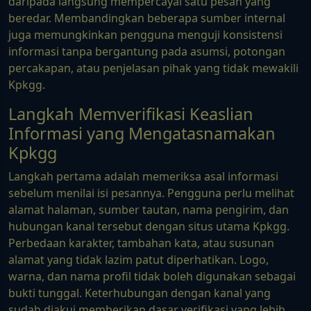
daripada langsung mempercayai satu pesan yang
beredar. Membandingkan beberapa sumber internal
juga memungkinkan pengguna menguji konsistensi
informasi tanpa bergantung pada asumsi, potongan
percakapan, atau penjelasan pihak yang tidak mewakili
Kpkgg.
Langkah Memverifikasi Keaslian
Informasi yang Mengatasnamakan
Kpkgg
Langkah pertama adalah memeriksa asal informasi
sebelum menilai isi pesannya. Pengguna perlu melihat
alamat halaman, sumber tautan, nama pengirim, dan
hubungan kanal tersebut dengan situs utama Kpkgg.
Perbedaan karakter, tambahan kata, atau susunan
alamat yang tidak lazim patut diperhatikan. Logo,
warna, dan nama profil tidak boleh digunakan sebagai
bukti tunggal. Keterhubungan dengan kanal yang
sudah diakui memberikan dasar verifikasi yang lebih