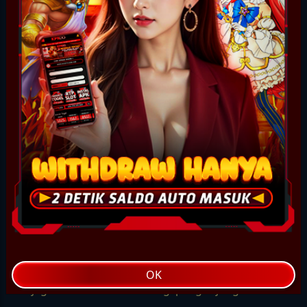
mengenali rujukan, kanal komunikasi, artikel panduan,
dan pengumuman dari tim internal. Halaman ini
membantu pembaca membedakan publikasi Kpkgg
dari pesan pihak lain sebelum menjadikannya dasar
pertimbangan. Pembahasan berfokus pada fungsi
setiap kanal, ciri sumber yang dapat diperiksa, serta
langkah verifikasi ketika sebuah informasi
mengatasnamakan Kpkgg.
Pengunjung juga dapat memahami kapan situs utama,
artikel, pengumuman, atau saluran kontak sebaiknya
digunakan. Pemilihan kanal yang tepat penting karena
setiap media menyajikan kedalaman dan konteks
berbeda. Konten ini disusun oleh
Team Kpkgg
dan
terakhir diperbarui pada
6 Agustus 2026
. Tim redaksi
Kpkgg secara rutin meninjau konten dan memverifikasi
data berdasarkan rujukan resmi yang relevan untuk
OK
menjaga akurasi informasi bagi pengunjung.