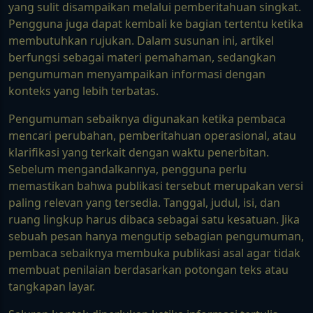
yang sulit disampaikan melalui pemberitahuan singkat.
Pengguna juga dapat kembali ke bagian tertentu ketika
membutuhkan rujukan. Dalam susunan ini, artikel
berfungsi sebagai materi pemahaman, sedangkan
pengumuman menyampaikan informasi dengan
konteks yang lebih terbatas.
Pengumuman sebaiknya digunakan ketika pembaca
mencari perubahan, pemberitahuan operasional, atau
klarifikasi yang terkait dengan waktu penerbitan.
Sebelum mengandalkannya, pengguna perlu
memastikan bahwa publikasi tersebut merupakan versi
paling relevan yang tersedia. Tanggal, judul, isi, dan
ruang lingkup harus dibaca sebagai satu kesatuan. Jika
sebuah pesan hanya mengutip sebagian pengumuman,
pembaca sebaiknya membuka publikasi asal agar tidak
membuat penilaian berdasarkan potongan teks atau
tangkapan layar.