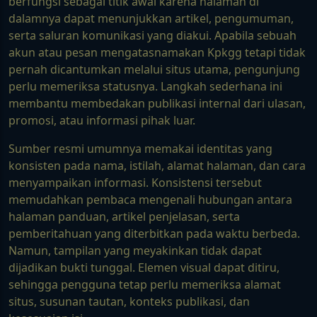
berfungsi sebagai titik awal karena halaman di
dalamnya dapat menunjukkan artikel, pengumuman,
serta saluran komunikasi yang diakui. Apabila sebuah
akun atau pesan mengatasnamakan Kpkgg tetapi tidak
pernah dicantumkan melalui situs utama, pengunjung
perlu memeriksa statusnya. Langkah sederhana ini
membantu membedakan publikasi internal dari ulasan,
promosi, atau informasi pihak luar.
Sumber resmi umumnya memakai identitas yang
konsisten pada nama, istilah, alamat halaman, dan cara
menyampaikan informasi. Konsistensi tersebut
memudahkan pembaca mengenali hubungan antara
halaman panduan, artikel penjelasan, serta
pemberitahuan yang diterbitkan pada waktu berbeda.
Namun, tampilan yang meyakinkan tidak dapat
dijadikan bukti tunggal. Elemen visual dapat ditiru,
sehingga pengguna tetap perlu memeriksa alamat
situs, susunan tautan, konteks publikasi, dan